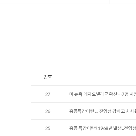
번호
27
미 뉴욕 레지오넬라균 확산…7명 사망,
26
홍콩독감이란 ... 전염성 강하고 치사
25
홍콩 독감이란? 1968년 발생..전염성