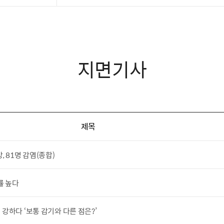
지면기사
제목
 81명 감염(종합)
률 높다
 강하다 ‘보통 감기와 다른 점은?’