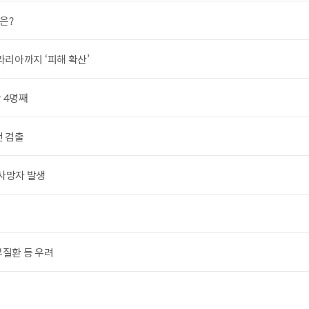
은?
리아까지 ‘피해 확산’
 4명째
건 검출
 사망자 발생
부질환 등 우려