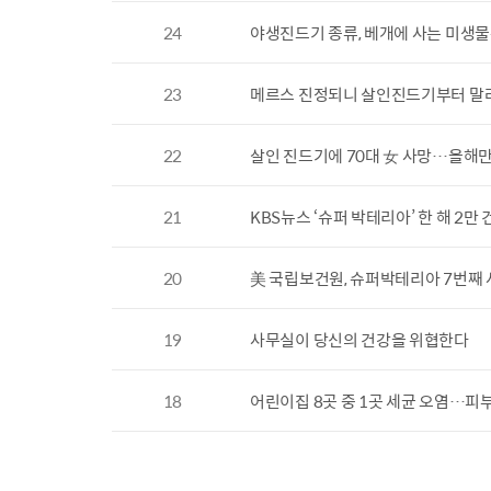
24
야생진드기 종류, 베개에 사는 미생물
23
메르스 진정되니 살인진드기부터 말라
22
살인 진드기에 70대 女 사망…올해만
21
KBS뉴스 ‘슈퍼 박테리아’ 한 해 2만 
20
美 국립보건원, 슈퍼박테리아 7번째
19
사무실이 당신의 건강을 위협한다
18
어린이집 8곳 중 1곳 세균 오염…피