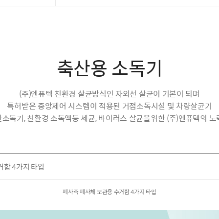
축산용 소독기
(주)엔퓨텍 친환경 살균방식인 자외선 살균이 기본이 되며
특허받은 중앙제어 시스템이 적용된 거점소독시설 및 차량살균기
판소독기, 친환경 소독액등 세균, 바이러스 살균을위한 (주)엔퓨텍의 노
거함 4가지 타입
폐사축 폐사체 보관용 수거함 4가지 타입