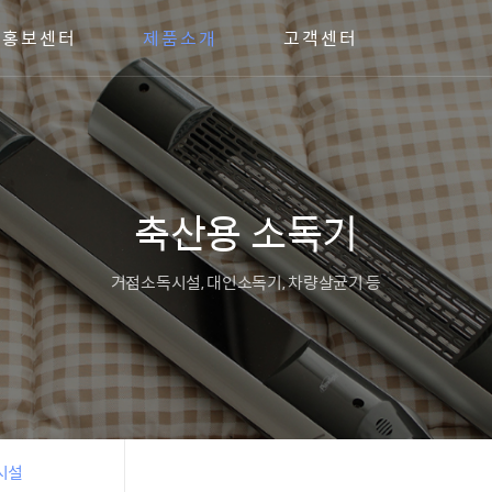
홍보센터
제품소개
고객센터
축산용 소독기
거점소독시설, 대인소독기, 차량살균기 등
시설