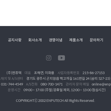
공지사항
회사소개
경영이념
제품소개
문의하기
(주)엔퓨텍
대표
조해연, 이화용
사업자등록번호
215-86-27153
재지 및 A/S센터
경기도 광주시 곤지암읍 백고개길 161번길 24 (삼리 527-23)
031-744-4549
A/S전화
080-700-1471
관리자 문의 메일
online@enp
운영시간
09:00 ~ 17:00 (주말/공휴일 제외, 12:00 ~ 13:00 점심시간)
COPYRIGHTⓒ 2002 ENPUTECH All Rights Reserved.