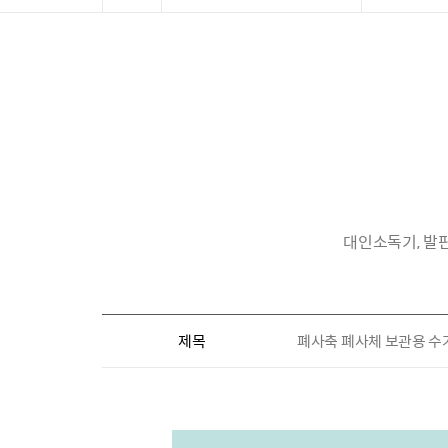
대인소독기, 발
제목
폐사축 폐사체 보관용 수