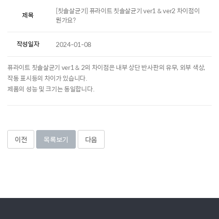
[칫솔살균기] 퓨라이트 칫솔살균기 ver1 & ver2 차이점이
제목
뭔가요?
작성일자
2024-01-08
퓨라이트 칫솔살균기 ver1 & 2의 차이점은 내부 상단 반사판의 유무, 외부 색상,
작동 표시등의 차이가 있습니다.
제품의 성능 및 크기는 동일합니다.
이전
목록보기
다음