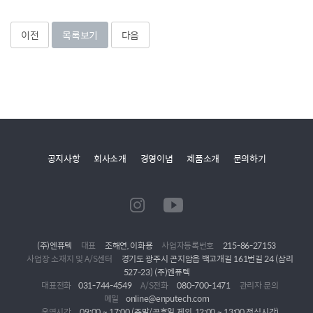
이전
목록보기
다음
공지사항
회사소개
경영이념
제품소개
문의하기
(주)엔퓨텍
대표
조해연, 이화용
사업자등록번호
215-86-27153
사업장 소재지 및 A/S센터
경기도 광주시 곤지암읍 백고개길 161번길 24 (삼리
527-23) (주)엔퓨텍
대표전화
031-744-4549
A/S전화
080-700-1471
관리자 문의
메일
online@enputech.com
운영시간
09:00 ~ 17:00 (주말/공휴일 제외, 12:00 ~ 13:00 점심시간)