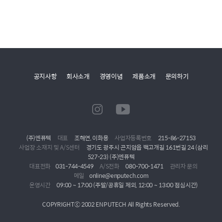
공지사항
회사소개
경영이념
제품소개
문의하기
(주)엔퓨텍
대표
조해연, 이화용
사업자등록번호
215-86-27153
사업장 소재지 및 A/S센터
경기도 광주시 곤지암읍 백고개길 161번길 24 (삼리
527-23) (주)엔퓨텍
대표전화
031-744-4549
A/S전화
080-700-1471
관리자 문의
메일
online@enputech.com
운영시간
09:00 ~ 17:00 (주말/공휴일 제외, 12:00 ~ 13:00 점심시간)
COPYRIGHTⓒ 2002 ENPUTECH All Rights Reserved.