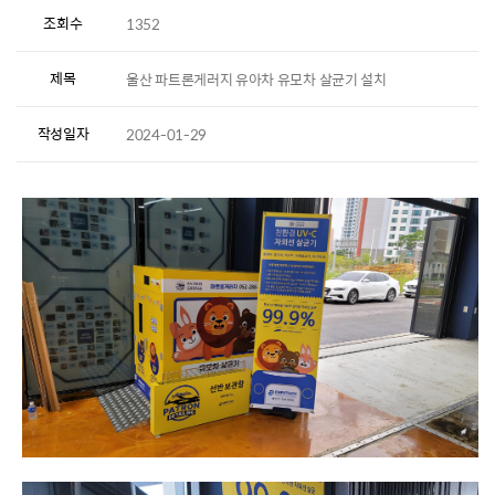
조회수
1352
제목
울산 파트론게러지 유아차 유모차 살균기 설치
작성일자
2024-01-29