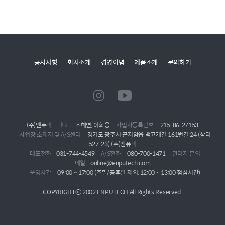
공지사항
회사소개
경영이념
제품소개
문의하기
(주)엔퓨텍
대표
조해연, 이화용
사업자등록번호
215-86-27153
사업장 소재지 및 A/S센터
경기도 광주시 곤지암읍 백고개길 161번길 24 (삼리
527-23) (주)엔퓨텍
대표전화
031-744-4549
A/S전화
080-700-1471
관리자 문의
메일
online@enputech.com
운영시간
09:00 ~ 17:00 (주말/공휴일 제외, 12:00 ~ 13:00 점심시간)
COPYRIGHTⓒ 2002 ENPUTECH All Rights Reserved.