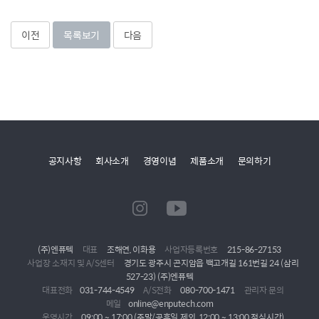
이전
목록보기
다음
공지사항
회사소개
경영이념
제품소개
문의하기
(주)엔퓨텍
대표
조해연, 이화용
사업자등록번호
215-86-27153
사업장 소재지 및 A/S센터
경기도 광주시 곤지암읍 백고개길 161번길 24 (삼리
527-23) (주)엔퓨텍
대표전화
031-744-4549
A/S전화
080-700-1471
관리자 문의
메일
online@enputech.com
운영시간
09:00 ~ 17:00 (주말/공휴일 제외, 12:00 ~ 13:00 점심시간)