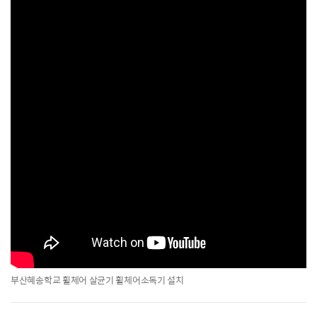
부산혜송학교 휠체어 살균기 휠체어소독기 설치