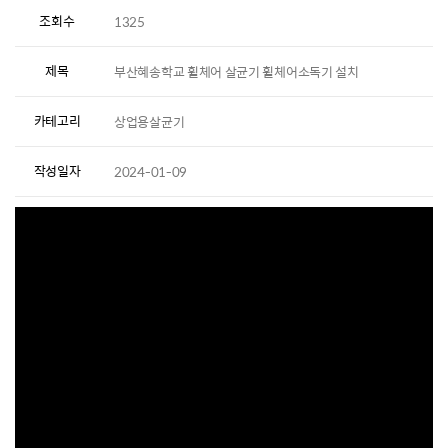
조회수
1325
제목
부산혜송학교 휠체어 살균기 휠체어소독기 설치
카테고리
상업용살균기
작성일자
2024-01-09