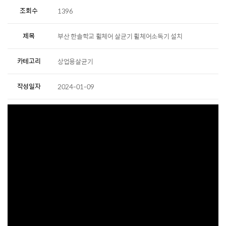
조회수
1396
제목
부산 한솔학교 휠체어 살균기 휠체어소독기 설치
카테고리
상업용살균기
작성일자
2024-01-09