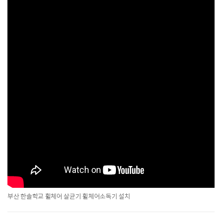
부산 한솔학교 휠체어 살균기 휠체어소독기 설치