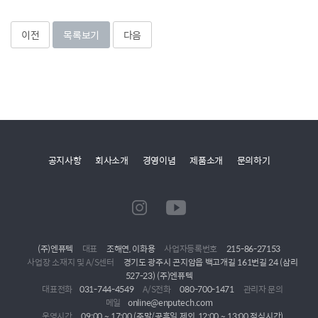
이전
목록보기
다음
공지사항
회사소개
경영이념
제품소개
문의하기
(주)엔퓨텍
대표
조해연, 이화용
사업자등록번호
215-86-27153
사업장 소재지 및 A/S센터
경기도 광주시 곤지암읍 백고개길 161번길 24 (삼리
527-23) (주)엔퓨텍
대표전화
031-744-4549
A/S전화
080-700-1471
관리자 문의
메일
online@enputech.com
운영시간
09:00 ~ 17:00 (주말/공휴일 제외, 12:00 ~ 13:00 점심시간)