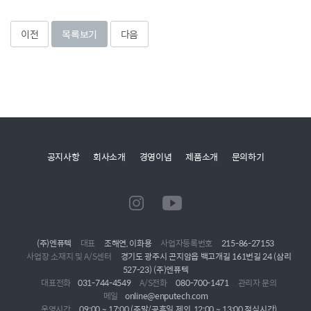
이전
목록보기
다음
공지사항
회사소개
경영이념
제품소개
문의하기
(주)엔퓨텍
대표
조해연, 이화용
사업자등록번호
215-86-27153
사업장 소재지 및 A/S센터
경기도 광주시 곤지암읍 백고개길 161번길 24 (삼리
527-23) (주)엔퓨텍
대표전화
031-744-4549
A/S전화
080-700-1471
관리자 문의
메일
online@enputech.com
운영시간
09:00 ~ 17:00 (주말/공휴일 제외, 12:00 ~ 13:00 점심시간)