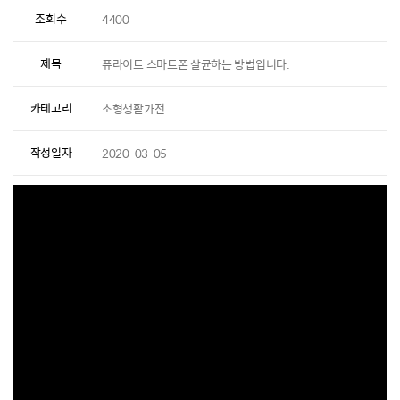
조회수
4400
제목
퓨라이트 스마트폰 살균하는 방법입니다.
카테고리
소형생활가전
작성일자
2020-03-05