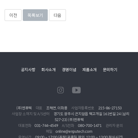
이전
목록보기
다음
공지사항
회사소개
경영이념
제품소개
문의하기
(주)엔퓨텍
대표
조해연, 이화용
사업자등록번호
215-86-27153
사업장 소재지 및 A/S센터
경기도 광주시 곤지암읍 백고개길 161번길 24 (삼리
527-23) (주)엔퓨텍
대표전화
031-744-4549
A/S전화
080-700-1471
관리자 문의
메일
online@enputech.com
운영시간
09:00 ~ 17:00 (주말/공휴일 제외, 12:00 ~ 13:00 점심시간)