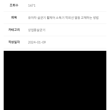
조회수
1671
제목
유아차 살균기 휠체어 소독기 적외선 열등 교체하는 방법
카테고리
상업용살균기
작성일자
2024-01-09