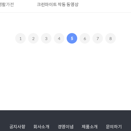
생활가전
크린마이트 작동 동영상
1
2
3
4
5
6
7
8
공지사항
회사소개
경영이념
제품소개
문의하기