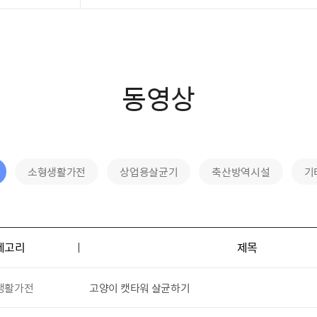
동영상
소형생활가전
상업용살균기
축산방역시설
기
테고리
제목
생활가전
고양이 캣타워 살균하기