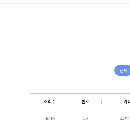
전체
조회수
번호
카
4646
39
소형