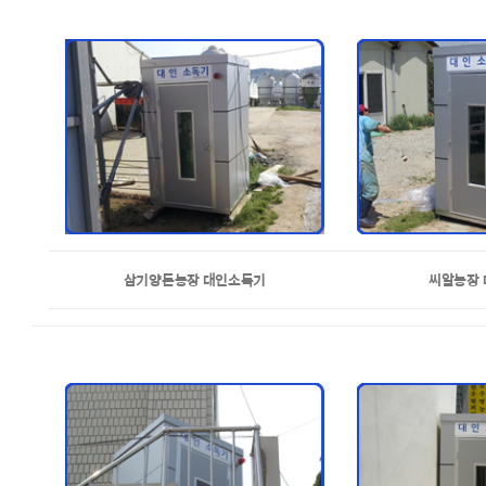
삼기양돈농장 대인소독기
씨알농장