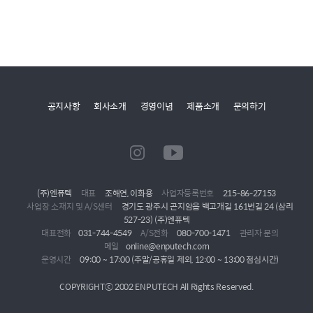
공지사항
회사소개
경영이념
제품소개
문의하기
(주)엔퓨텍
대표
조해연, 이화용
사업자등록번호
215-86-27153
사업장 소재지 및 A/S센터
경기도 광주시 곤지암읍 백고개길 161번길 24 (삼리
527-23) (주)엔퓨텍
대표전화
031-744-4549
A/S전화
080-700-1471
관리자 문의
메일
online@enputech.com
운영시간
09:00 ~ 17:00 (주말/공휴일 제외, 12:00 ~ 13:00 점심시간)
COPYRIGHTⓒ 2002 ENPUTECH All Rights Reserved.