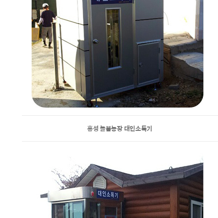
홍성 늘봄농장 대인소독기