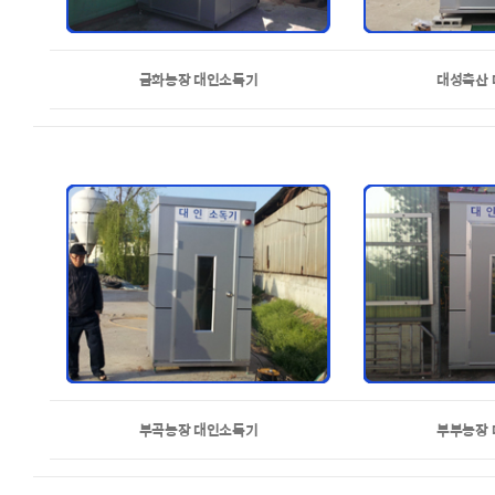
금화농장 대인소독기
대성축산
부곡농장 대인소독기
부부농장