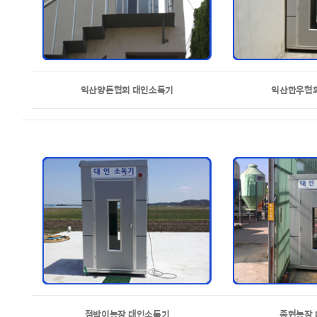
익산양돈협회 대인소독기
익산한우협
점박이농장 대인소독기
종현농장