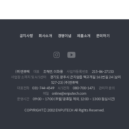
공지사항
회사소개
경영이념
제품소개
문의하기
(주)엔퓨텍
대표
조해연, 이화용
사업자등록번호
215-86-27153
사업장 소재지 및 A/S센터
경기도 광주시 곤지암읍 백고개길 161번길 24 (삼리
527-23) (주)엔퓨텍
대표전화
031-744-4549
A/S전화
080-700-1471
관리자 문의
메일
online@enputech.com
운영시간
09:00 ~ 17:00 (주말/공휴일 제외, 12:00 ~ 13:00 점심시간)
COPYRIGHTⓒ 2002 ENPUTECH All Rights Reserved.