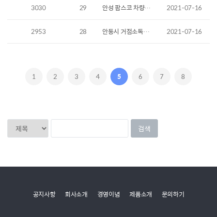
3030
29
안성 팜스코 차량소독기 - 설치사례
2021-07-16
2953
28
안동시 거점소독시설 - 설치사례
2021-07-16
1
2
3
4
5
6
7
8
공지사항
회사소개
경영이념
제품소개
문의하기