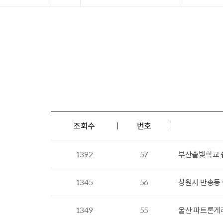
조회수
번호
1392
57
부산솔빛학교 
1345
56
창원시 반송동
1349
55
울산 파트론게