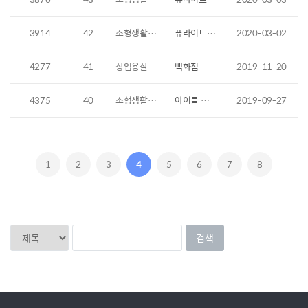
3914
42
소형생활가전
퓨라이트 매트리스 살균하기
2020-03-02
4277
41
상업용살균기
백화점 · 마트 · 공항 카트소독기 인체감지센서 작동 On & Off
2019-11-20
4375
40
소형생활가전
아이들 장난감 살균기 인형 소독기 퓨라이트
2019-09-27
1
2
3
4
5
6
7
8