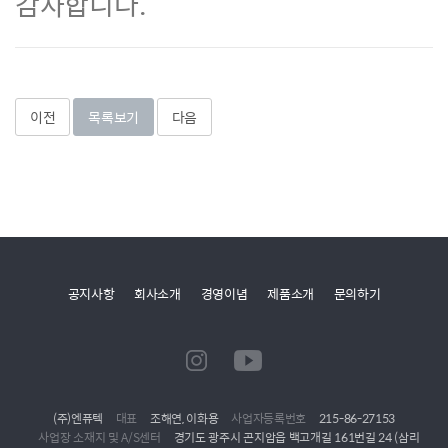
감사합니다.
이전
목록보기
다음
공지사항
회사소개
경영이념
제품소개
문의하기
(주)엔퓨텍
대표
조해연, 이화용
사업자등록번호
215-86-27153
사업장 소재지 및 A/S센터
경기도 광주시 곤지암읍 백고개길 161번길 24 (삼리